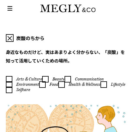
炭酸のちから
身近なものだけど、実はあまりよく分からない、「炭酸」を
知って活用していくための場所。
Arts＆Culture
Beauty
Communication
Environment
Food
Health＆Wellness
Lifestyle
Selfcare