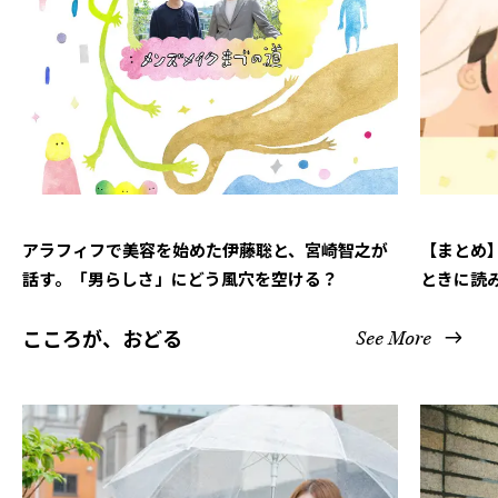
アラフィフで美容を始めた伊藤聡と、宮崎智之が
【まとめ
話す。「男らしさ」にどう風穴を空ける？
ときに読
こころが、おどる
See More