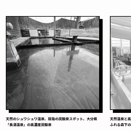
天然のシュワシュワ温泉、屈指の炭酸泉スポット。大分県
天然温泉と
「長湯温泉」の高濃度炭酸泉
ふれる森下の