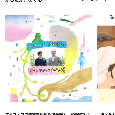
アラフィフで美容を始めた伊藤聡と、宮崎智之が
【まとめ