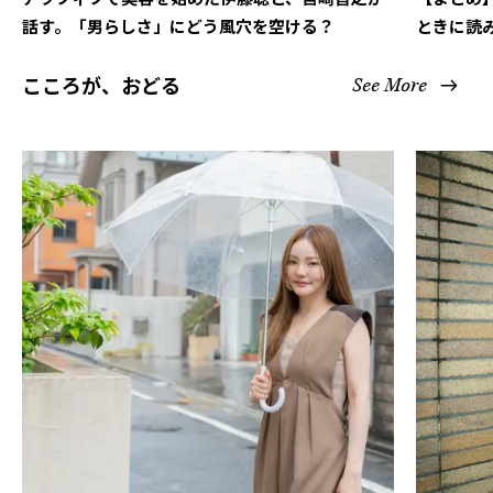
話す。「男らしさ」にどう風穴を空ける？
ときに読
こころが、おどる
See More