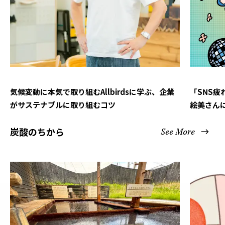
気候変動に本気で取り組むAllbirdsに学ぶ、企業
「SNS
がサステナブルに取り組むコツ
絵美さん
炭酸のちから
See More