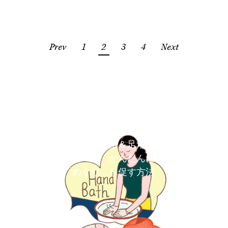
Prev
1
2
3
4
Next
炭酸水で手浴＆足浴｜ほ
っと一息、かんたんに
「めぐり」を促す方法