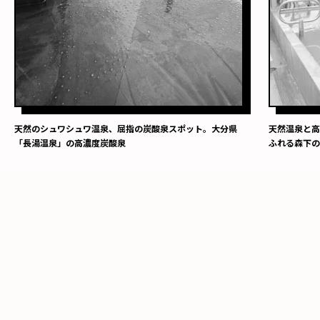
天然のシュワシュワ温泉、屈指の炭酸泉スポット。大分県
天然温泉と
「長湯温泉」の高濃度炭酸泉
ふれる森下の