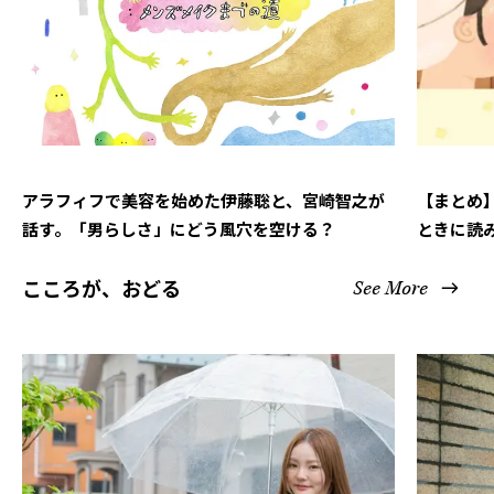
アラフィフで美容を始めた伊藤聡と、宮崎智之が
【まとめ
話す。「男らしさ」にどう風穴を空ける？
ときに読
こころが、おどる
See More