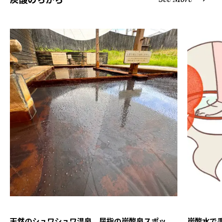
天然のシュワシュワ温泉、屈指の炭酸泉スポッ
炭酸水で