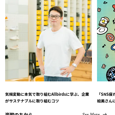
気候変動に本気で取り組むAllbirdsに学ぶ、企業
「SNS
がサステナブルに取り組むコツ
絵美さん
炭酸のちから
See More