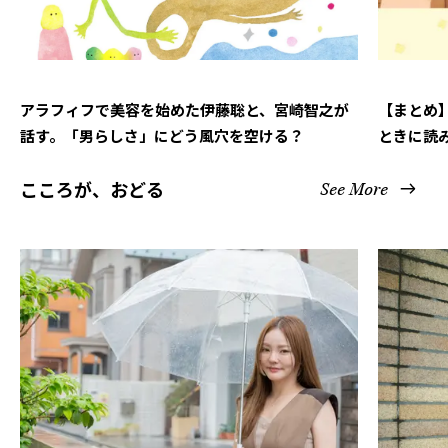
アラフィフで美容を始めた伊藤聡と、宮崎智之が
【まとめ
話す。「男らしさ」にどう風穴を空ける？
ときに読
こころが、おどる
See More