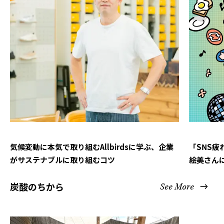
気候変動に本気で取り組むAllbirdsに学ぶ、企業
「SNS
がサステナブルに取り組むコツ
絵美さん
炭酸のちから
See More