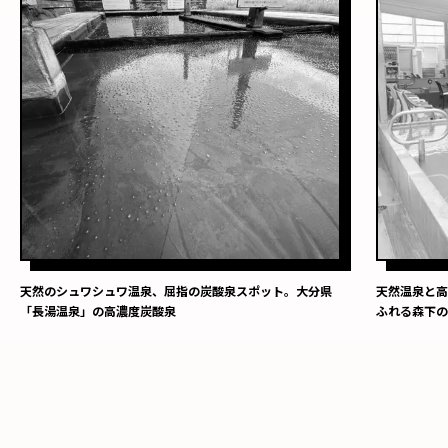
天然のシュワシュワ温泉、屈指の炭酸泉スポット。大分県
天然温泉と
「長湯温泉」の高濃度炭酸泉
ふれる森下の