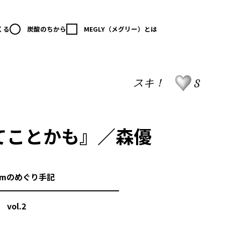
くる
炭酸のちから
MEGLY（メグリー）とは
8
スキ！
てことかも』／森優
1mのめぐり手記
vol.2